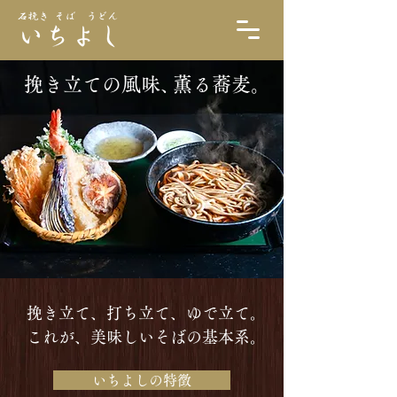
挽き立ての風味、
薫る蕎麦。
挽き立て、打ち立て、ゆで立て。
​これが、美味しいそばの基本系。
いちよしの特徴